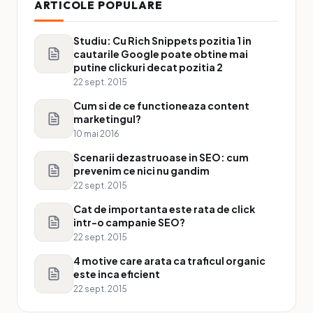
ARTICOLE POPULARE
Studiu: Cu Rich Snippets pozitia 1 in
cautarile Google poate obtine mai
putine clickuri decat pozitia 2
22 sept. 2015
Cum si de ce functioneaza content
marketingul?
10 mai 2016
Scenarii dezastruoase in SEO: cum
prevenim ce nici nu gandim
22 sept. 2015
Cat de importanta este rata de click
intr-o campanie SEO?
22 sept. 2015
4 motive care arata ca traficul organic
este inca eficient
22 sept. 2015