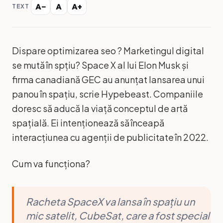
A−
A
A+
TEXT
Dispare optimizarea seo ? Marketingul digital
se mută în spțiu? Space X al lui Elon Musk și
firma canadiană GEC au anunțat lansarea unui
panou în spațiu, scrie Hypebeast. Companiile
doresc să aducă la viață conceptul de artă
spațială. Ei intenționează să înceapă
interacțiunea cu agenții de publicitate în 2022.
Cum va funcționa?
Racheta SpaceX va lansa în spațiu un
mic satelit, CubeSat, care a fost special