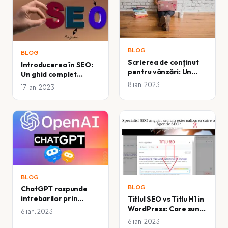
BLOG
BLOG
Scrierea de conținut
Introducerea în SEO:
pentru vânzări: Un
Un ghid complet
ghid pas cu pas pentru
pentru începători
8 ian. 2023
17 ian. 2023
a crea texte
convingătoare care să
convertească
BLOG
BLOG
ChatGPT raspunde
intrebarilor prin
Titlul SEO vs Titlu H1 in
inteligenta artificiala
WordPress: Care sunt
6 ian. 2023
(AI)
diferentele?
6 ian. 2023