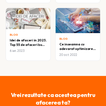
BLOG
BLOG
Idei de afaceri in 2023.
Ce inseamna cu
Top 55 de afaceri bune
adevarat optimizarea
de lansat anul
6 ian. 2023
SEO si ce site-uri au
acesta….
20 oct. 2022
nevoie de ea
Vrei rezultate ca acestea pentru
afacerea ta?