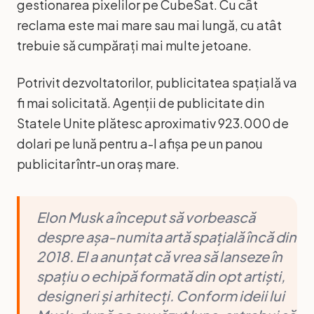
gestionarea pixelilor pe CubeSat. Cu cât
reclama este mai mare sau mai lungă, cu atât
trebuie să cumpărați mai multe jetoane.
Potrivit dezvoltatorilor, publicitatea spațială va
fi mai solicitată. Agenții de publicitate din
Statele Unite plătesc aproximativ 923.000 de
dolari pe lună pentru a-l afișa pe un panou
publicitar într-un oraș mare.
Elon Musk a început să vorbească
despre așa-numita artă spațială încă din
2018. El a anunțat că vrea să lanseze în
spațiu o echipă formată din opt artiști,
designeri și arhitecți. Conform ideii lui