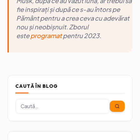
Musk, după ce au văzut luna, ar trebui să
fie inspirați și după ce s-au întors pe
Pământ pentru a crea ceva cu adevărat
nou și neobișnuit. Zborul
este
programat
pentru 2023.
CAUTĂ ÎN BLOG