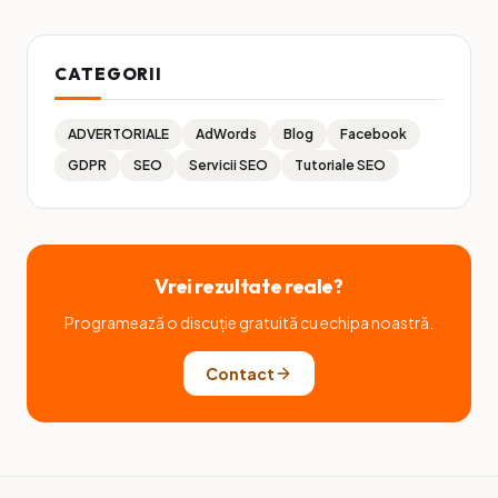
CATEGORII
ADVERTORIALE
AdWords
Blog
Facebook
GDPR
SEO
Servicii SEO
Tutoriale SEO
Vrei rezultate reale?
Programează o discuție gratuită cu echipa noastră.
Contact