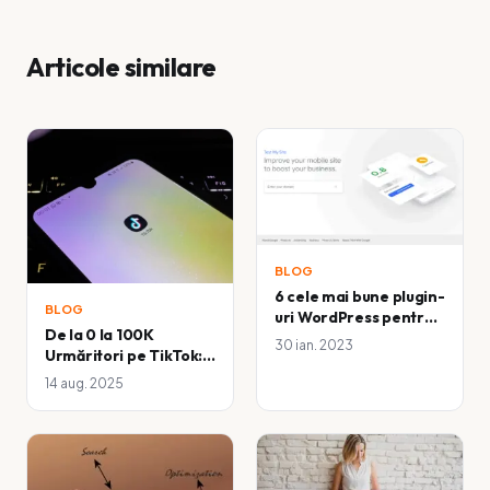
Articole similare
BLOG
6 cele mai bune plugin-
BLOG
uri WordPress pentru a
De la 0 la 100K
vă optimiza site-ul web
30 ian. 2023
Urmăritori pe TikTok:
pentru dispozitive
Ce nu îți spune nimeni
mobile
14 aug. 2025
despre creșterea
rapidă