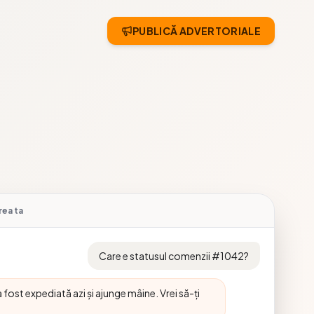
PUBLICĂ ADVERTORIALE
rea ta
Care e statusul comenzii #1042?
st expediată azi și ajunge mâine. Vrei să-ți