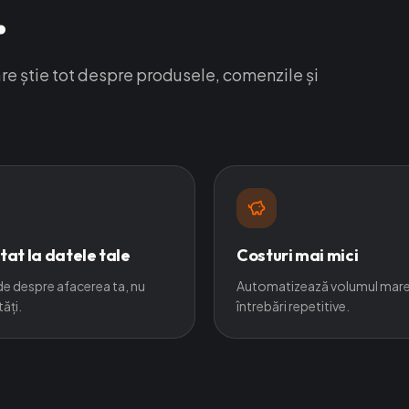
.
re știe tot despre produsele, comenzile și
at la datele tale
Costuri mai mici
e despre afacerea ta, nu
Automatizează volumul mare
ăți.
întrebări repetitive.