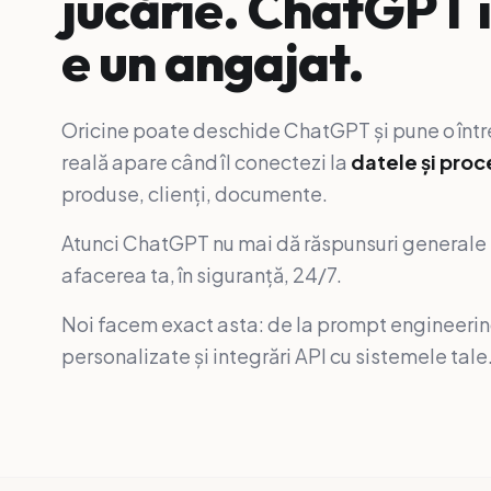
jucărie. ChatGPT 
e un angajat.
Oricine poate deschide ChatGPT și pune o într
reală apare când îl conectezi la
datele și proc
produse, clienți, documente.
Atunci ChatGPT nu mai dă răspunsuri general
afacerea ta, în siguranță, 24/7.
Noi facem exact asta: de la prompt engineerin
personalizate și integrări API cu sistemele tale