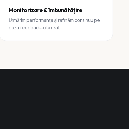
Monitorizare & îmbunătățire
Urmărim performanța și rafinăm continuu pe
baza feedback-ului real.