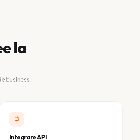
ee la
de business.
Integrare API