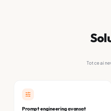
Solu
Tot ce ai n
Prompt engineering avansat