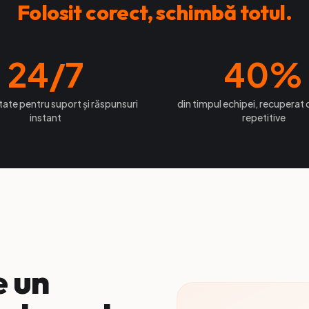
Folosit corect, schimbă totul.
24
/7
40
%
itate pentru suport și răspunsuri
din timpul echipei, recuperat d
instant
repetitive
e un