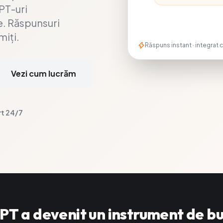
GPT-uri
le. Răspunsuri
miți.
Răspuns instant · integrat 
Vezi cum lucrăm
t 24/7
T a devenit un instrument de bu