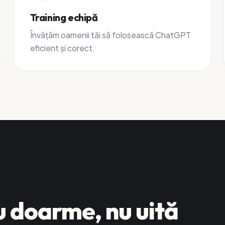
Training echipă
Învățăm oamenii tăi să folosească ChatGPT
eficient și corect.
u doarme, nu uită