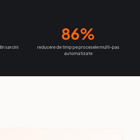
86
%
in sarcini
reducere de timp pe procesele multi-pas
automatizate