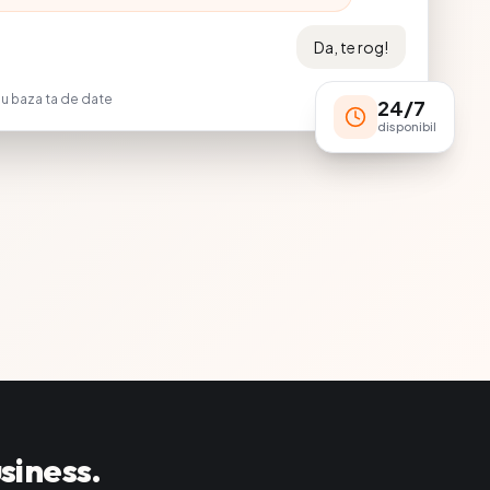
Da, te rog!
cu baza ta de date
24/7
disponibil
siness.