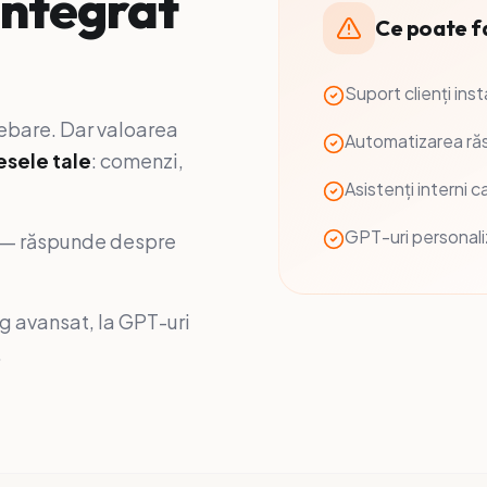
integrat
Ce poate f
Suport clienți ins
ebare. Dar valoarea
Automatizarea răs
esele tale
: comenzi,
Asistenți interni c
GPT-uri personali
e — răspunde despre
g avansat, la GPT-uri
.