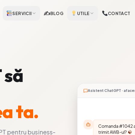
✍️
SERVICII
BLOG
UTILE
CONTACT
 să
Asistent ChatGPT · aface
a ta.
Comanda #1042 a fo
PT pentru business-
trimit AWB-ul?