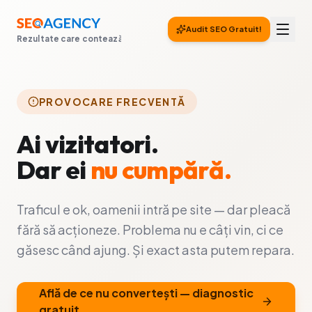
Audit SEO Gratuit!
Rezultate care contează
PROVOCARE FRECVENTĂ
Ai vizitatori.
Dar ei
nu cumpără.
Traficul e ok, oamenii intră pe site — dar pleacă
fără să acționeze. Problema nu e câți vin, ci ce
găsesc când ajung. Și exact asta putem repara.
Află de ce nu convertești — diagnostic
gratuit