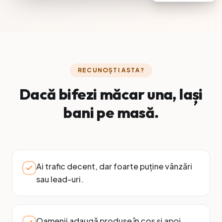
RECUNOȘTI ASTA?
Dacă bifezi măcar una, lași
bani pe masă.
Ai trafic decent, dar foarte puține vânzări
sau lead-uri.
Oamenii adaugă produse în coș și apoi