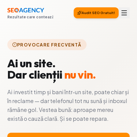
Audit SEO Gratuit!
Rezultate care contează
PROVOCARE FRECVENTĂ
Ai un site.
Dar clienții
nu vin.
Ai investit timp și bani într-un site, poate chiar și
în reclame — dar telefonul tot nu sună și inboxul
rămâne gol. Vestea bună: aproape mereu
există o cauză clară. Și se poate repara.