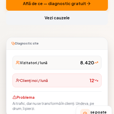
Află de ce — diagnostic gratuit
Vezi cauzele
Diagnostic site
8.420
Vizitatori / lună
12
Clienți noi / lună
Problema
Ai trafic, dar nu se transformă în clienți. Undeva, pe
drum, îi pierzi.
se poate