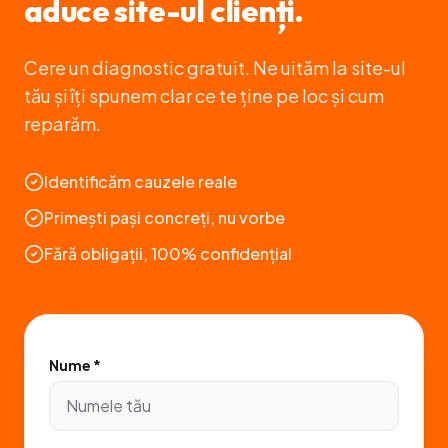
aduce site-ul clienți.
Cere un diagnostic gratuit. Ne uităm la site-ul
tău și îți spunem clar ce te ține pe loc și cum
reparăm.
Identificăm cauzele reale
Primești pași concreți, nu vorbe
Fără obligații, 100% confidențial
Nume *