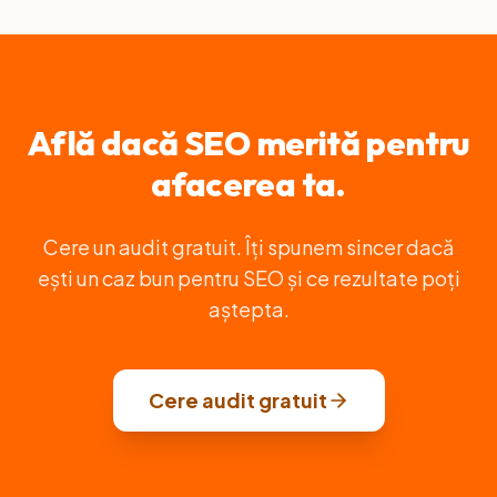
cu îndrumare.
AI. De aceea combinăm SEO clasic cu GEO —
ca să nu pierzi clienții care caută prin ChatGPT
sau Gemini.
Află dacă SEO merită pentru
afacerea ta.
Cere un audit gratuit. Îți spunem sincer dacă
ești un caz bun pentru SEO și ce rezultate poți
aștepta.
Cere audit gratuit