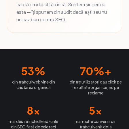
caută produsul tău încă. Suntem sinceri cu
asta — îți spunem din audit dacă ești sau nu
un caz bun pentru SEO.
53
%
70
%+
din traficul web vine din
dintre utilizatori dau click pe
căutarea organică
rezultate organice, nu pe
reclame
8
×
5
×
mai des se închid lead-urile
mai multe conversii din
din SEO față de cele reci
traficul venit de la