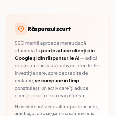
Răspunsul scurt
SEO merită aproape mereu dacă
afacerea ta
poate aduce clienți din
Google și din răspunsurile AI
— adică
dacă oamenii caută activ ce oferi tu. E o
investiție care, spre deosebire de
reclame,
se compune în timp
:
construiești un activ care îți aduce
clienți și după ce nu mai plătești.
Nu merită dacă vrei rezultate peste noapte,
ai un buget de o singură lună sau nimeni nu