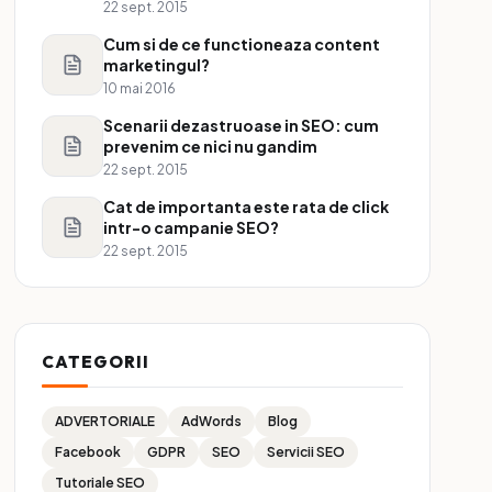
22 sept. 2015
Cum si de ce functioneaza content
marketingul?
10 mai 2016
Scenarii dezastruoase in SEO: cum
prevenim ce nici nu gandim
22 sept. 2015
Cat de importanta este rata de click
intr-o campanie SEO?
22 sept. 2015
CATEGORII
ADVERTORIALE
AdWords
Blog
Facebook
GDPR
SEO
Servicii SEO
Tutoriale SEO