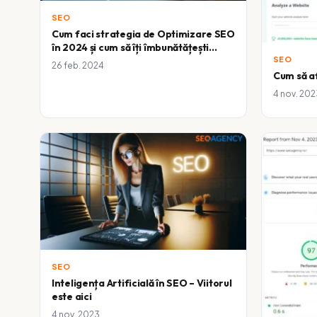
SEO
Cum faci strategia de Optimizare SEO
în 2024 și cum să îți îmbunătățești
poziția în motoarele de căutare
SEO
26 feb. 2024
Cum să af
4 nov. 202
SEO
Inteligența Artificială în SEO – Viitorul
este aici
4 nov. 2023