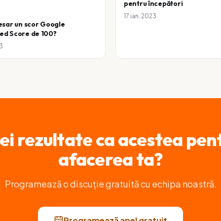
pentru începători
17 ian. 2023
esar un scor Google
d Score de 100?
3
ei rezultate ca acestea pen
afacerea ta?
Programează o discuție gratuită cu echipa noastră.
Programează apel gratuit