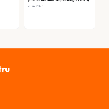
6 ian. 2023
tru