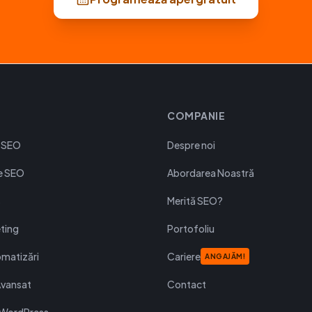
COMPANIE
 SEO
Despre noi
le SEO
Abordarea Noastră
s
Merită SEO?
ting
Portofoliu
matizări
Cariere
ANGAJĂM!
Avansat
Contact