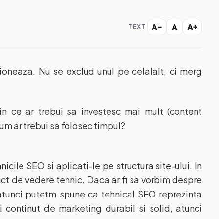
A−
A
A+
TEXT
ioneaza. Nu se exclud unul pe celalalt, ci merg
in ce ar trebui sa investesc mai mult (content
um ar trebui sa folosec timpul?
icile SEO si aplicati-le pe structura site-ului. In
unct de vedere tehnic. Daca ar fi sa vorbim despre
i, atunci putetm spune ca tehnical SEO reprezinta
i continut de marketing durabil si solid, atunci