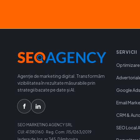
SERVICII
Optimizare
Agenție de marketing digital. Transformăm
Advertoria
vizibilitatea în rezultate măsurabile prin
strategii bazate pe date și AI.
Google Ad
Email Marke
CRM & Auto
SEO MARKETING AGENCY SRL
SEO Local 
CUI: 41380160 · Reg. Com: J15/1263/2019
Iedera de Jos, nr 345, Dâmbovița