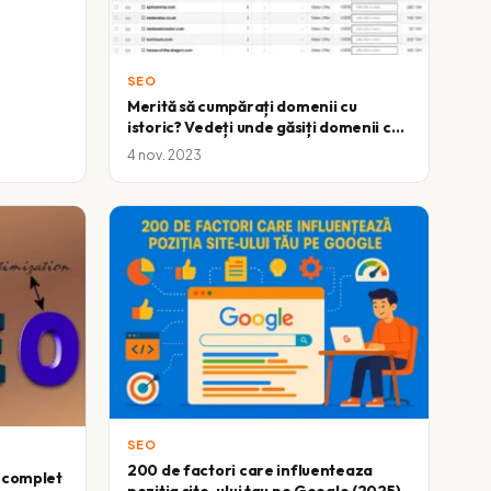
SEO
Merită să cumpărați domenii cu
istoric? Vedeți unde găsiți domenii cu
istoric…
4 nov. 2023
SEO
200 de factori care influenteaza
d complet
pozitia site-ului tau pe Google (2025)