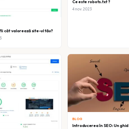
Ce este robots.txt ?
4 nov. 2023
li cât valorează site-ul tău?
3
BLOG
Introducerea în SEO: Un ghi