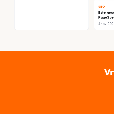
SEO
Este nec
PageSpee
4 nov. 202
Vr