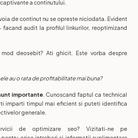
 captivante a continutului.
oia de continut nu se opreste niciodata. Evident
 facand audit la profilul linkurilor, reoptimizand
n mod deosebit? Ati ghicit. Este vorba despre
le au o rata de profitabilitate mai buna?
unt importante
. Cunoscand faptul ca technical
 imparti timpul mai eficient si puteti identifica
ectivelor generale.
icii de optimizare seo? Vizitati-ne pe
pentru orice intrebari si informatii suplimentare