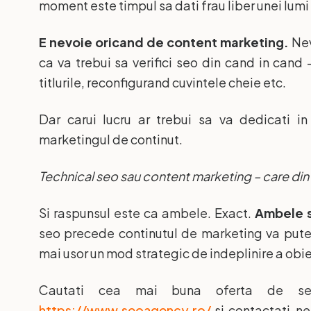
moment este timpul sa dati frau liber unei lumi
E nevoie oricand de content marketing.
Nev
ca va trebui sa verifici seo din cand in cand –
titlurile, reconfigurand cuvintele cheie etc.
Dar carui lucru ar trebui sa va dedicati i
marketingul de continut.
Technical seo sau content marketing – care din e
Si raspunsul este ca ambele. Exact.
Ambele s
seo precede continutul de marketing va puteti
mai usor un mod strategic de indeplinire a obi
Cautati cea mai buna oferta de serv
https://www.seoagency.ro/
si contactati-ne 