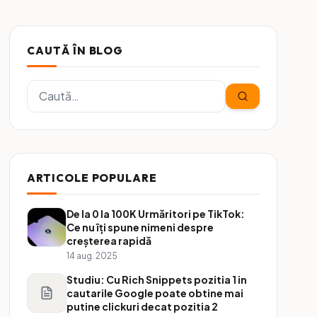
CAUTĂ ÎN BLOG
ARTICOLE POPULARE
De la 0 la 100K Urmăritori pe TikTok:
Ce nu îți spune nimeni despre
creșterea rapidă
14 aug. 2025
Studiu: Cu Rich Snippets pozitia 1 in
cautarile Google poate obtine mai
putine clickuri decat pozitia 2