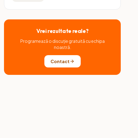
Vrei rezultate reale?
Programează o discuție gratuită cu echipa
noastră.
Contact