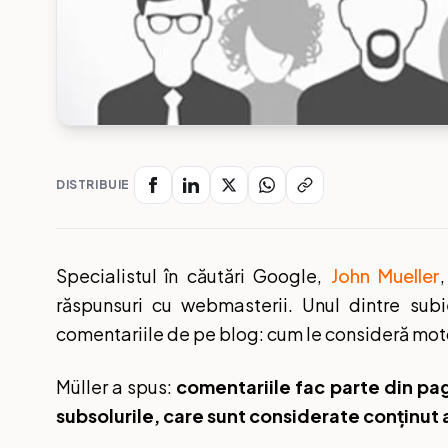
DISTRIBUIE
Specialistul în căutări Google,
John Mueller
răspunsuri cu webmasterii. Unul dintre subi
comentariile de pe blog: cum le consideră motor
Müller a spus:
comentariile fac parte din pag
subsolurile, care sunt considerate conținut a