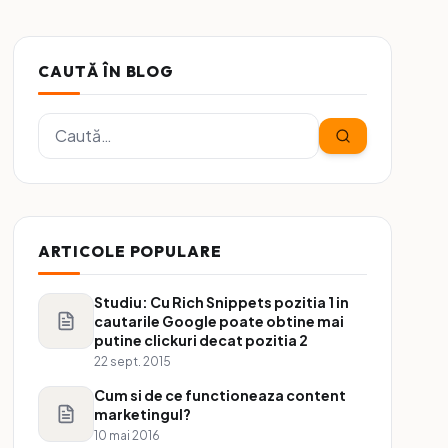
CAUTĂ ÎN BLOG
ARTICOLE POPULARE
Studiu: Cu Rich Snippets pozitia 1 in
cautarile Google poate obtine mai
putine clickuri decat pozitia 2
22 sept. 2015
Cum si de ce functioneaza content
marketingul?
10 mai 2016