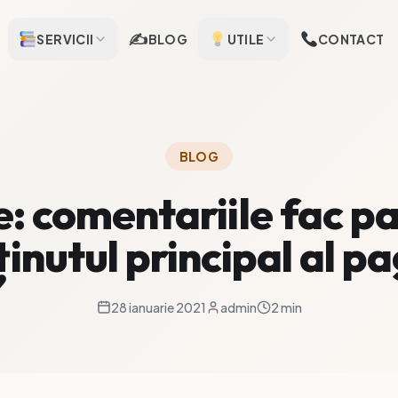
✍️
SERVICII
BLOG
UTILE
CONTACT
BLOG
: comentariile fac pa
inutul principal al pa
28 ianuarie 2021
admin
2 min