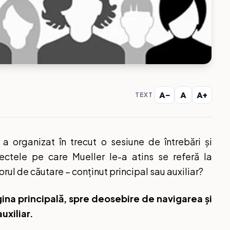
A−
A
A+
TEXT
, a organizat în trecut o sesiune de întrebări și
ectele pe care Mueller le-a atins se referă la
ul de căutare – conținut principal sau auxiliar?
ina principală, spre deosebire de navigarea și
uxiliar.