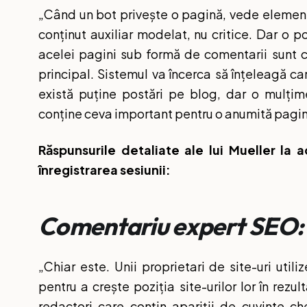
„Când un bot privește o pagină, vede element
conținut auxiliar modelat, nu critice. Dar o p
acelei pagini sub formă de comentarii sunt c
principal. Sistemul va încerca să înțeleagă c
există puține postări pe blog, dar o mulți
conține ceva important pentru o anumită pagină,
Răspunsurile detaliate ale lui Mueller la ac
înregistrarea sesiunii:
Comentariu expert SEO:
„Chiar este. Unii proprietari de site-uri util
pentru a crește poziția site-urilor lor în rezu
redactori care conțin apariții de cuvinte ch