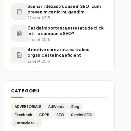
Scenarii dezastruoase in SEO: cum
prevenim ce nici nu gandim
22 sept. 2015
Cat de importanta este rata de click
intr-o campanie SEO?
22 sept. 2015
4 motive care arata ca traficul
organic este inca eficient
22 sept. 2015
CATEGORII
ADVERTORIALE
AdWords
Blog
Facebook
GDPR
SEO
Servicii SEO
Tutoriale SEO