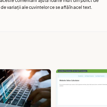
 aceste comentarii ajută foarte mult din punct de
 variații ale cuvintelor ce se află în acel text.