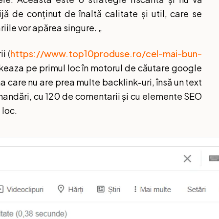
ă de conținut de înaltă calitate și util, care se
riile vor apărea singure. „
ii
(
https://www.top10produse.ro/cel-mai-bun-
keaza pe primul loc în motorul de căutare google
 care nu are prea multe backlink-uri, însă un text
comandări, cu 120 de comentarii și cu elemente SEO
 loc.