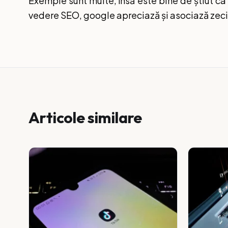
Exemple sunt multe, însă este bine de știut ca
vedere SEO, google apreciază și asociază zeci de
Articole similare