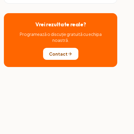
Vrei rezultate reale?
Programează o discuție gratuită cu echipa
noastră.
Contact