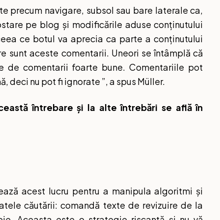
e precum navigare, subsol sau bare laterale ca,
ostare pe blog și modificările aduse conținutului
eea ce botul va aprecia ca parte a conținutului
are sunt aceste comentarii. Uneori se întâmplă că
me de comentarii foarte bune. Comentariile pot
 deci nu pot fi ignorate ”, a spus Müller.
eastă întrebare și la alte întrebări se află în
izează acest lucru pentru a manipula algoritmi și
ltatele căutării: comandă texte de revizuire de la
eie. Aceasta este o strategie riscantă și nu vă