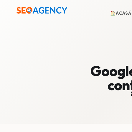
ACASĂ
Rezultate care contează
Google
conț