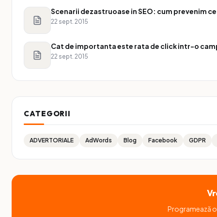
Scenarii dezastruoase in SEO: cum prevenim ce
22 sept. 2015
Cat de importanta este rata de click intr-o ca
22 sept. 2015
CATEGORII
ADVERTORIALE
AdWords
Blog
Facebook
GDPR
Vr
Programează o d