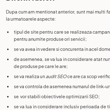
Dupa cum am mentionat anterior, sunt mai multi fa
la urmatoarele aspecte:
tipul de site pentru care se realizeaza campan
pentru anumite produse ori servicii;
se va avea in vedere si concurenta in acel dome
de asemenea, se va lua in considerare atat numa
de produse pe care le are;
se va realiza un
audit SEO
ce are ca scop verific
se va controla de asemenea numarul de link-uri no
se vor stabili obiectivele optimizarii SEO;
se va lua in considerare inclusiv perioada de 