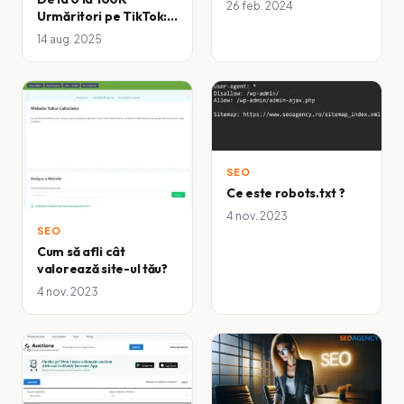
2024 și cum să îți
26 feb. 2024
Urmăritori pe TikTok:
îmbunătățești poziția
Ce nu îți spune nimeni
în motoarele de
14 aug. 2025
despre creșterea
căutare
rapidă
SEO
Ce este robots.txt ?
4 nov. 2023
SEO
Cum să afli cât
valorează site-ul tău?
4 nov. 2023