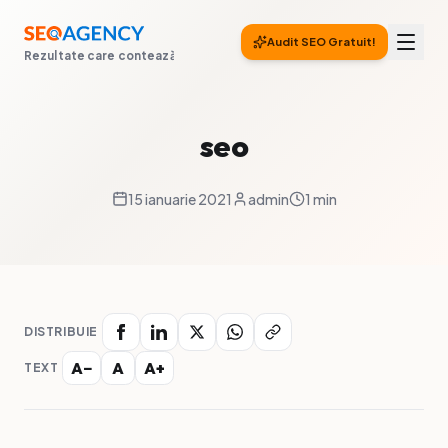
Audit SEO Gratuit!
Rezultate care contează
seo
15 ianuarie 2021
admin
1 min
DISTRIBUIE
A−
A
A+
TEXT