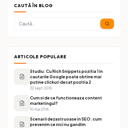
CAUTĂ ÎN BLOG
ARTICOLE POPULARE
Studiu: Cu Rich Snippets pozitia 1 in
cautarile Google poate obtine mai
putine clickuri decat pozitia 2
22 sept. 2015
Cum si de ce functioneaza content
marketingul?
10 mai 2016
Scenarii dezastruoase in SEO: cum
prevenim ce nici nu gandim