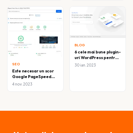
BLOG
6 cele mai bune plugin-
uri WordPress pentru a
vă optimiza site-ul web
SEO
30 ian. 2023
pentru dispozitive
Este necesar un scor
mobile
Google PageSpeed
Score de 100?
4 nov. 2023