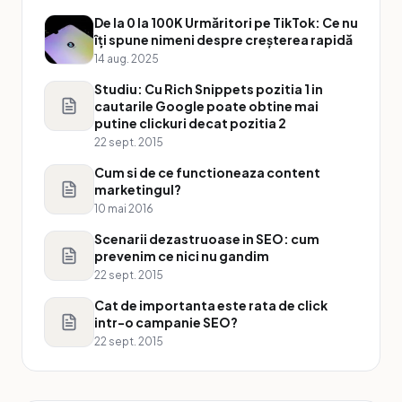
De la 0 la 100K Urmăritori pe TikTok: Ce nu
îți spune nimeni despre creșterea rapidă
14 aug. 2025
Studiu: Cu Rich Snippets pozitia 1 in
cautarile Google poate obtine mai
putine clickuri decat pozitia 2
22 sept. 2015
Cum si de ce functioneaza content
marketingul?
10 mai 2016
Scenarii dezastruoase in SEO: cum
prevenim ce nici nu gandim
22 sept. 2015
Cat de importanta este rata de click
intr-o campanie SEO?
22 sept. 2015