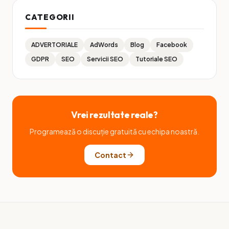
CATEGORII
ADVERTORIALE
AdWords
Blog
Facebook
GDPR
SEO
Servicii SEO
Tutoriale SEO
Vrei rezultate reale?
Programează o discuție gratuită cu echipa noastră.
Contact