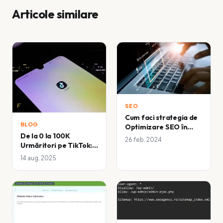
Articole similare
SEO
Cum faci strategia de
BLOG
Optimizare SEO în
De la 0 la 100K
2024 și cum să îți
26 feb. 2024
Urmăritori pe TikTok:
îmbunătățești poziția
Ce nu îți spune nimeni
în motoarele de
14 aug. 2025
despre creșterea
căutare
rapidă