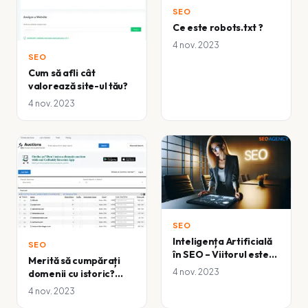
SEO
Ce este robots.txt ?
4 nov. 2023
SEO
Cum să afli cât
valorează site-ul tău?
4 nov. 2023
SEO
Inteligența Artificială
SEO
în SEO – Viitorul este
Merită să cumpărați
aici
4 nov. 2023
domenii cu istoric?
Vedeți unde găsiți
4 nov. 2023
domenii cu istoric…